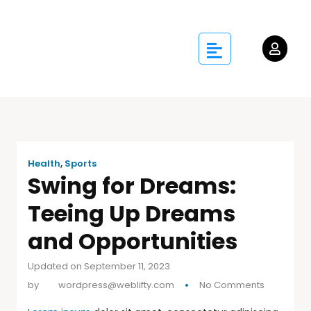
Health
,
Sports
Swing for Dreams:
Teeing Up Dreams
and Opportunities
Updated on September 11, 2023
by
wordpress@weblifty.com
No Comments