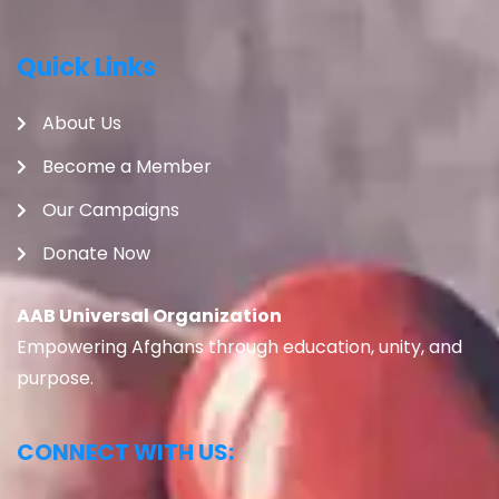
Quick Links
About Us
Become a Member
Our Campaigns
Donate Now
AAB Universal Organization
Empowering Afghans through education, unity, and
purpose.
CONNECT WITH US: