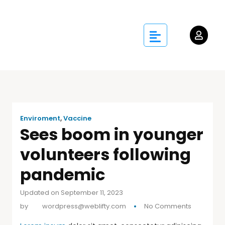
Enviroment
,
Vaccine
Sees boom in younger
volunteers following
pandemic
Updated on September 11, 2023
by
wordpress@weblifty.com
No Comments