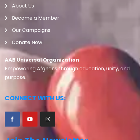
About Us
Become a Member
Our Campaigns
Donate Now
AAB Universal Organization
Empowering Afghans through education, unity, and
purpose.
CONNECT WITH US: